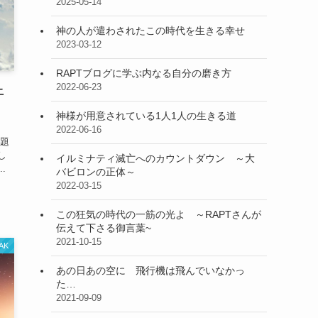
2025-05-14
神の人が遣わされたこの時代を生きる幸せ
2023-03-12
RAPTブログに学ぶ内なる自分の磨き方
2022-06-23
止
神様が用意されている1人1人の生きる道
2022-06-16
問題
し
イルミナティ滅亡へのカウントダウン ～大
.
バビロンの正体～
2022-03-15
この狂気の時代の一筋の光よ ～RAPTさんが
伝えて下さる御言葉~
2021-10-15
AK
あの日あの空に 飛行機は飛んでいなかっ
た…
2021-09-09