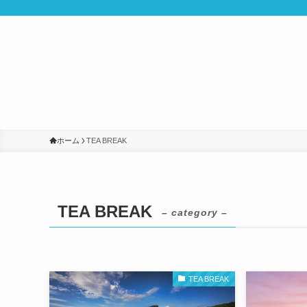
ホーム
TEA BREAK
TEA BREAK
– category –
TEA BREAK