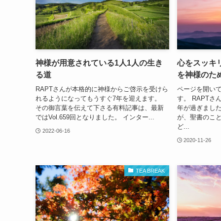
神様が用意されている1人1人の生き
心をスッキ
る道
を神様のた
RAPTさんが本格的に神様からご啓示を受けら
ページを開い
れるようになってもうすぐ7年を迎えます。
す。 RAPT
その御言葉を伝えて下さる有料記事は、最新
年が過ぎました
ではVol.659回となりました。 インター...
が、聖書のこ
ど...
2022-06-16
2020-11-26
TEA BREAK