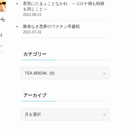
君死にたまふことなかれ ～コロナ禍も戦禍
も同じこと～
2021-08-21
から
勝者なき悪夢のワクチン早慶戦
2021-07-31
は
い
.
カテゴリー
カ
テ
ゴ
リ
アーカイブ
ー
ア
ー
カ