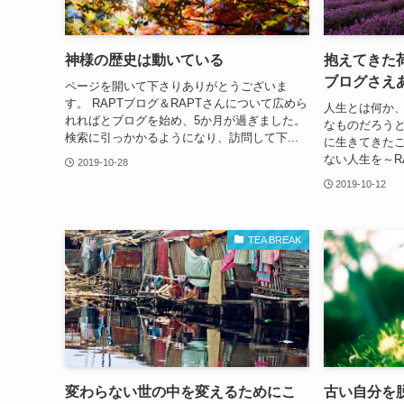
神様の歴史は動いている
抱えてきた
ブログさえ
ページを開いて下さりありがとうございま
す。 RAPTブログ＆RAPTさんについて広めら
人生とは何か
れればとブログを始め、5か月が過ぎました。
なものだろう
検索に引っかかるようになり、訪問して下...
に生きてきた
ない人生を～RA
2019-10-28
2019-10-12
TEA BREAK
変わらない世の中を変えるためにこ
古い自分を