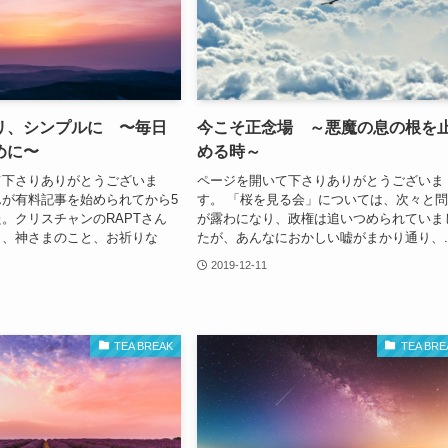
リ、シンプルに 〜毎日
今こそ正念場 ～悪魔の息の根を
めに〜
める時～
て下さりありがとうございま
ページを開いて下さりありがとうございま
さんが有料記事を始められてから5
す。 「桜を見る会」については、次々と
。クリスチャンのRAPTさん
が露わになり、政権は追いつめられていま
と、神さまのこと、お祈りな
たが、あんなにおかしい嘘がまかり通り、..
2019-12-11
TEA BREAK
TEA BRE