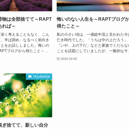
荷物は全部捨てて～RAPT
悔いのない人生を～RAPTブログ
あれば～
得たこと～
、深く考えることもなく、こん
私の小さい頃は、一億総中流と言われた今
と、半ば諦め、なるべく前向き
亡き時代でした。「うちは中の上だろう」
ことをお話ししました。悔いの
「いや、上の下だ」などと家族でくだらな
PTブログから得たこと～ ...
ことを話題にしていましたが、一般的なサ..
2019-10-03
TEA BREAK
脱ぎ捨てて、新しい自分