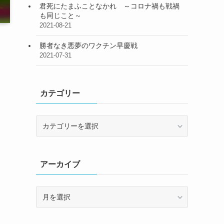
君死にたまふことなかれ ～コロナ禍も戦禍
も同じこと～
2021-08-21
勝者なき悪夢のワクチン早慶戦
2021-07-31
カテゴリー
カ
テ
ゴ
リ
アーカイブ
ー
ア
ー
カ