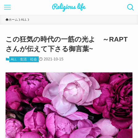
ホーム
ALL
この狂気の時代の一筋の光よ ～RAPT
さんが伝えて下さる御言葉~
2021-10-15
ALL
生活
社会