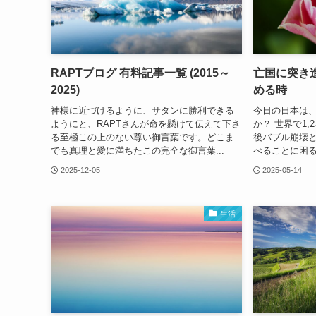
RAPTブログ 有料記事一覧 (2015～
亡国に突き
2025)
める時
神様に近づけるように、サタンに勝利できる
今日の日本は
ようにと、RAPTさんが命を懸けて伝えて下さ
か？ 世界で1
る至極この上のない尊い御言葉です。どこま
後バブル崩壊
でも真理と愛に満ちたこの完全な御言葉...
べることに困る
2025-12-05
2025-05-14
生活