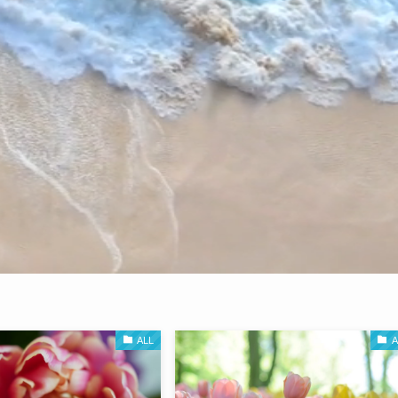
ALL
A