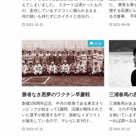
えてしまいました。 スタートは遅かったもの
た。 乗客を乗
の、妄信しているマスコミに煽られるまま、
徴する高層ビ
何の疑いも持たずにホイホイと自分の...
る大惨事。 平和
2021-10-15
2021-09-09
社会
勝者なき悪夢のワクチン早慶戦
三浦春馬の
創価100周年記念、中共の祭典である東京オリ
三浦春馬があま
ンピックが始まって1週間。活躍が期待されて
年。 その不可
いた選手が敗退する中で、新鮮なメダリスト
を抱いています
が誕生しているので、テレビに釘付け...
べれば調べるほ
2021-07-31
2021-07-15