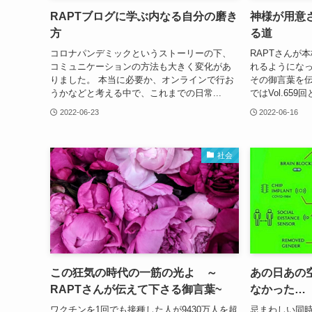
RAPTブログに学ぶ内なる自分の磨き
神様が用意
方
る道
コロナパンデミックというストーリーの下、
RAPTさんが
コミュニケーションの方法も大きく変化があ
れるようになっ
りました。 本当に必要か、オンラインで行お
その御言葉を
うかなどと考える中で、これまでの日常...
ではVol.659
2022-06-23
2022-06-16
社会
この狂気の時代の一筋の光よ ～
あの日あの
RAPTさんが伝えて下さる御言葉~
なかった…
ワクチンを1回でも接種した人が9430万人を超
忌まわしい同時