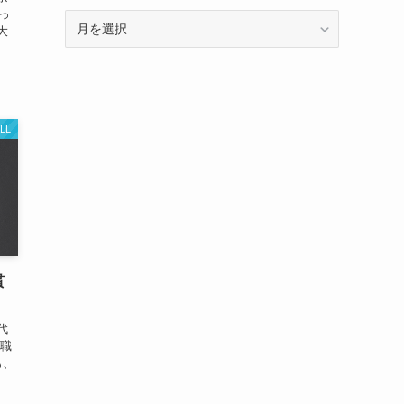
っ
ア
大
ー
カ
イ
ブ
LL
貫
代
 職
も、