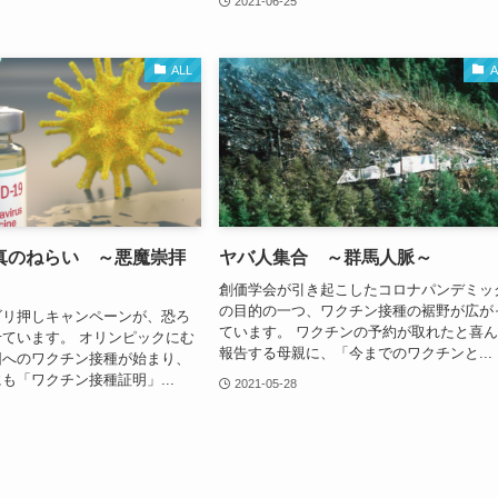
2021-06-25
ALL
A
真のねらい ～悪魔崇拝
ヤバ人集合 ～群馬人脈～
創価学会が引き起こしたコロナパンデミッ
の目的の一つ、ワクチン接種の裾野が広が
ゴリ押しキャンペーンが、恐ろ
ています。 ワクチンの予約が取れたと喜
ています。 オリンピックにむ
報告する母親に、「今までのワクチンと...
団へのワクチン接種が始まり、
も「ワクチン接種証明」...
2021-05-28