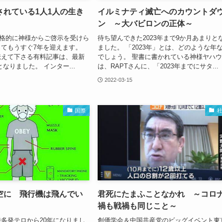
されている1人1人の生き
イルミナティ滅亡へのカウントダ
ン ～大バビロンの正体～
本格的に神様からご啓示を受けら
待ち望んできた2023年まで9か月あまりと
てもうすぐ7年を迎えます。
ました。 「2023年」とは、どのような年
伝えて下さる有料記事は、最新
でしょう。 聖書に書かれている神様ヤハ
回となりました。 インター...
は、RAPTさんに、「2023年までにサタ...
2022-03-15
国際
空に 飛行機は飛んでい
君死にたまふことなかれ ～コロ
禍も戦禍も同じこと～
多発テロから20年になりまし
創価学会＆中国共産党のビッグイベント東