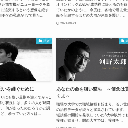
せた旅客機がニューヨークを象
オリンピック2020が成功裡に終わるのを待
ルに追突するという想像を絶す
ていたかのように、今度は、各地で過去最
ボケの私達がTVで見た...
級を記録するほどの大雨が列島を襲い、...
2021-08-21
社会
A
思いを継ぐために
あなたの命を狙い撃ち ～信念は
くよ～
りにも惨い最期を迎えてから1
解な状況には、多くの人が疑問
職場や大学での職域接種も始まり、若い世
。 何があったのだろうかと調
の治験データが続々と収集されています。
ど、慕っていた方々は...
域接種の開始を発表していた8大学以外で
接種が始まり、関西大学では、接種を...