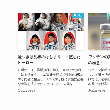
ALL
嘘つきは泥棒のはじまり ～堕ちた
ワクチンの
ヒーロー～
の極意～
来週からは、職場接種に加え、大学での接種
ワクチン接種
も始まります。「17日正午時点で全国の261大
しい展開を見せ
学が同省に相談し、174大学が既に実施に必要
けては、選手
な申請を済ませた」とのこと。 先陣を...
本番では観客に
2021-06-19
2021-06-06