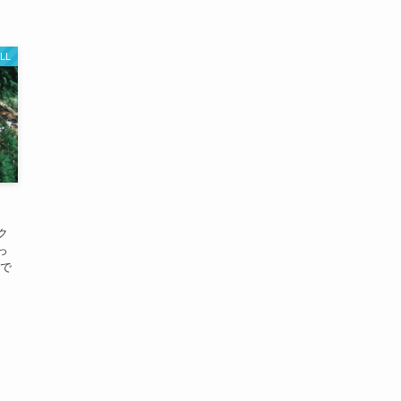
LL
ク
っ
んで