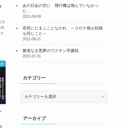
あの日あの空に 飛行機は飛んでいなかっ
ウ
た…
2021-09-09
なり
なの
君死にたまふことなかれ ～コロナ禍も戦禍
ウェ
も同じこと～
2021-08-21
勝者なき悪夢のワクチン早慶戦
2021-07-31
社会
カテゴリー
カ
テ
ゴ
ナ
リ
アーカイブ
ー
京